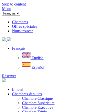
Skip to content
Menu
Chambres
Offres spéciales
Nous trouver
Français
English
Español
Réserver
L’hôtel
Chambres & suites
Chambre Classique
Chambre Supérieure
Chambre Executive
Chambre Triple